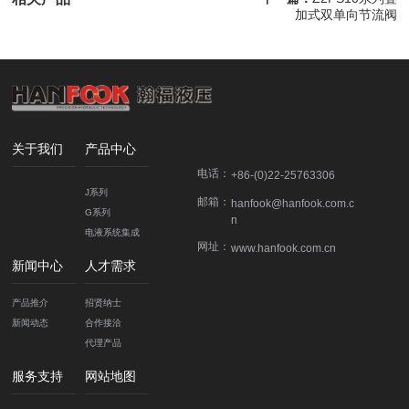
加式双单向节流阀
关于我们
产品中心
电话：
+86-(0)22-25763306
J系列
邮箱：
hanfook@hanfook.com.c
G系列
n
电液系统集成
网址：
www.hanfook.com.cn
高压胶管总成
新闻中心
人才需求
伺服单元
施工改造
产品推介
招贤纳士
新闻动态
合作接洽
代理产品
服务支持
网站地图